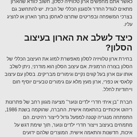
כאשר אתם מחפשים ארון טלוויזיה לסלון, חשוב לוודא שהארון
מתאים לגודל החדר ולסגנון הכללי של הבית. יש להתחשב גם
בצרכי המשפחה ובפריטים שתרצו לאחסן בתוך הארון או להציג
עליו.
כיצד לשלב את הארון בעיצוב
הסלון?
בחירת ארון טלוויזיה לסלון מאפשרת למזג את העיצוב הכללי של
הסלון בצורה הרמונית. אם עיצוב הסלון הוא מודרני, ניתן לשלב
אותו עם ארון בעל קווים נקיים וגימורים מבריקים. בסלון עם עיצוב
קלאסי או כפרי, ארון מעץ מלא עם גימורים טבעיים יוסיף חום
וייחודיות לחלל.
חברת "בן איתי חדרי ילדים ונוער" מציעה מגוון רחב של פתרונות
ריהוט איכותיים בהתאמה אישית. החברה, שהוקמה בשנת 1986,
התפתחה מנגריה קטנה למפעל גדול לייצור רהיטים. הם
מתמחים בעיצוב וייצור חדרי ילדים ונוער, תוך שימת דגש על
איכות, חדשנות והתאמה אישית. המוצרים שלהם ידועים