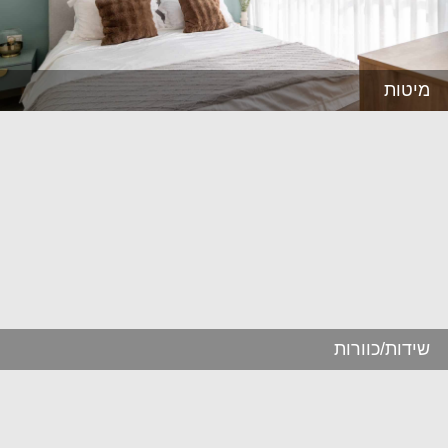
מיטות
שידות/כוורות