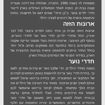
משפחת לוי בשנת 1986. החברה, שהחלה את דרכה מנגריה
קטנה בבת-ים, הפכה לאחד המפעלים הגדולים בארץ לייצור
חדרי ילדים ונוער. ב"בן איתי" שמים דגש על חדשנות, נוחות
והתאמה אישית של רהיטים לצורכי הילד.
ארונות הזזה
ארונות הזזה מבית בן איתי הפכו לפריט עיצובי לכל דבר
ועיניין, החל מחדרי ילדים, חדרי נוער ועד לחדרי ההורים.
בנוסף לפן העיצובי, ארונות ההזזה בעלי מנגנוני טריקה שקטה
והמתקדמים ביותר בתחום! הם מספקים מרחב גדול יותר
בחלל החדר וניתנים להתאמה אישית בנראות החיצונית של
הארון, בסידור הפנימי של המדפים ובגודל הארון.
חדרי נוער
בשונה מחדר הילדים, הרי שלבני נוער יש צרכים אחרים, לשם
כך, בחירת חדרי נוער צריכה להיעשות באופן המתאים לצרכים
של המתבגר או המתבגרת, תוך בחירה בריהוט שיוכל לשמש
אותם לאורך שנים ארוכות. מאחר וגיל העזיבה של הילדים את
הבית הולך ומתאחר, מומלץ לבחור בריהוט שיאפשר לכם
לשמור את הרהיטים בחדר, מבלי להחליף אותם. ברשת
בן-איתי תוכלו למצוא מגוון רחב ומעוצב של חדרי נוער
איכותיים וחדשניים, המאפשרים יצירת התאמות עם חלוף